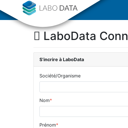
LaboData Con
S’incrire
à LaboData
Société/Organisme
Nom
*
Prénom
*