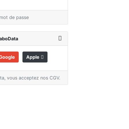
 mot de passe
LaboData
Google
Apple
ata,
vous acceptez nos CGV
.