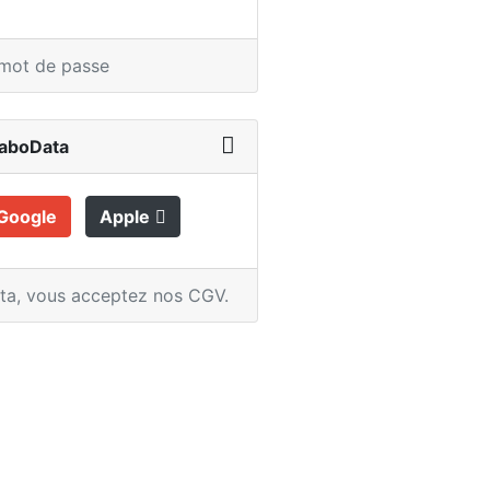
 mot de passe
LaboData
Google
Apple
ata,
vous acceptez nos CGV
.