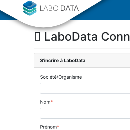
LaboData Con
S’incrire
à LaboData
Société/Organisme
Nom
*
Prénom
*