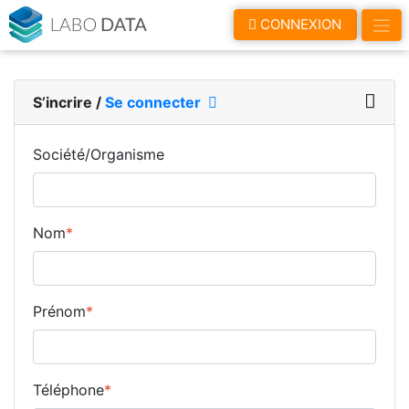
LaboData
CONNEXION
S’incrire
/
Se connecter
Société/Organisme
Nom
*
Prénom
*
Téléphone
*