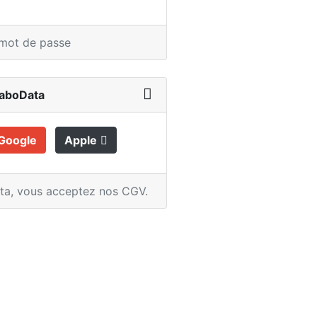
 mot de passe
LaboData
Google
Apple
ata,
vous acceptez nos CGV
.