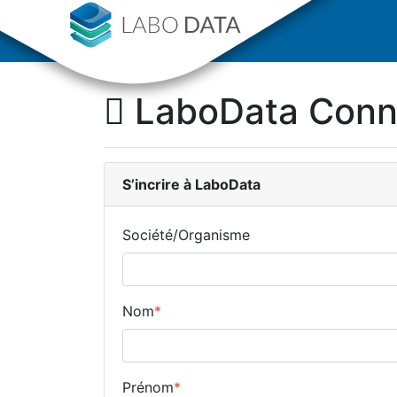
LaboData Con
S’incrire
à LaboData
Société/Organisme
Nom
*
Prénom
*