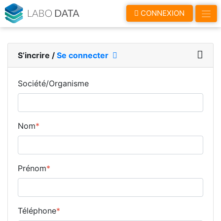
LaboData
CONNEXION
S’incrire
/
Se connecter
Société/Organisme
Nom
*
Prénom
*
Téléphone
*