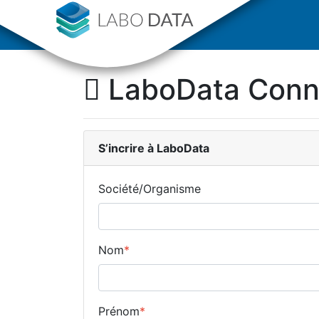
LaboData Con
S’incrire
à LaboData
Société/Organisme
Nom
*
Prénom
*