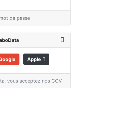
 mot de passe
LaboData
Google
Apple
ata,
vous acceptez nos CGV
.