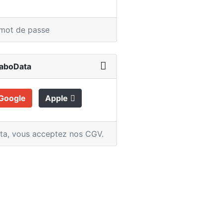
 mot de passe
LaboData
Google
Apple
ata,
vous acceptez nos CGV
.