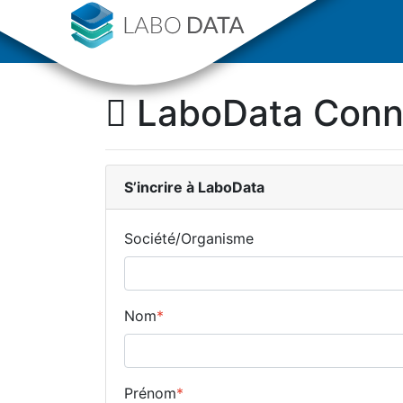
LaboData Con
S’incrire
à LaboData
Société/Organisme
Nom
*
Prénom
*