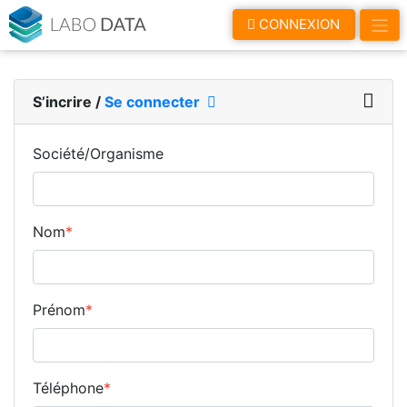
LaboData
CONNEXION
S’incrire
/
Se connecter
Société/Organisme
Nom
*
Prénom
*
Téléphone
*