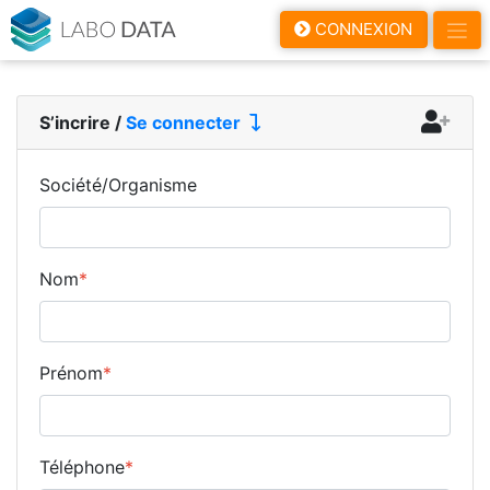
LaboData
CONNEXION
S’incrire
/
Se connecter
Société/Organisme
Nom
*
Prénom
*
Téléphone
*