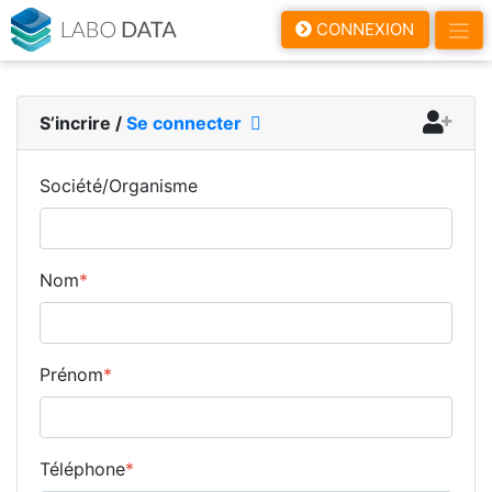
LaboData
CONNEXION
S’incrire
/
Se connecter
Société/Organisme
Nom
*
Prénom
*
Téléphone
*