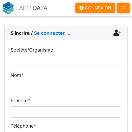
LaboData
CONNEXION
S’incrire
/
Se connecter
Société/Organisme
Nom
*
Prénom
*
Téléphone
*