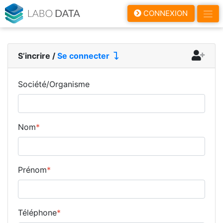
LaboData
CONNEXION
S’incrire
/
Se connecter
Société/Organisme
Nom
*
Prénom
*
Téléphone
*