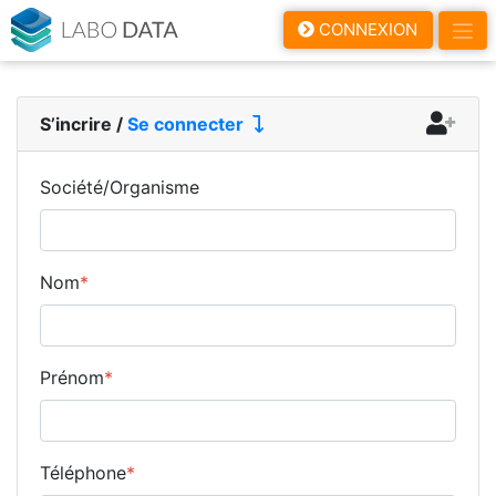
LaboData
CONNEXION
S’incrire
/
Se connecter
Société/Organisme
Nom
*
Prénom
*
Téléphone
*