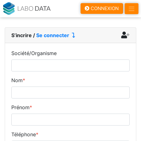
LaboData
CONNEXION
S’incrire
/
Se connecter
Société/Organisme
Nom
*
Prénom
*
Téléphone
*