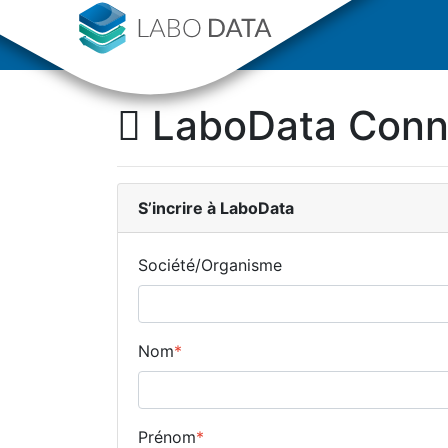
LaboData Con
S’incrire
à LaboData
Société/Organisme
Nom
*
Prénom
*