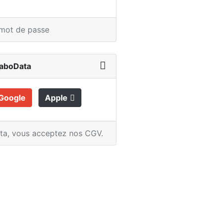
 mot de passe
LaboData
Google
Apple
ata,
vous acceptez nos CGV
.