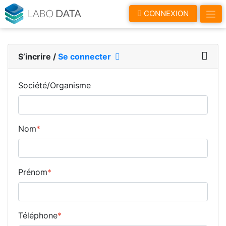
LaboData
CONNEXION
S’incrire
/
Se connecter
Société/Organisme
Nom
*
Prénom
*
Téléphone
*