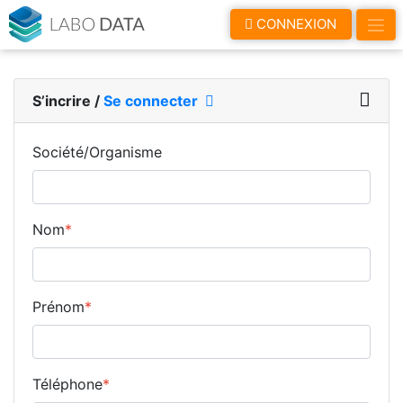
LaboData
CONNEXION
S’incrire
/
Se connecter
Société/Organisme
Nom
*
Prénom
*
Téléphone
*