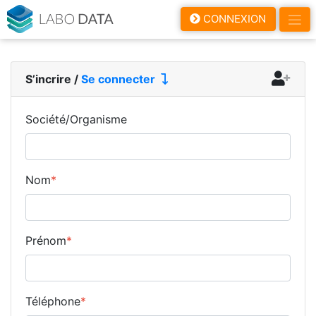
LaboData
CONNEXION
S’incrire
/
Se connecter
Société/Organisme
Nom
*
Prénom
*
Téléphone
*