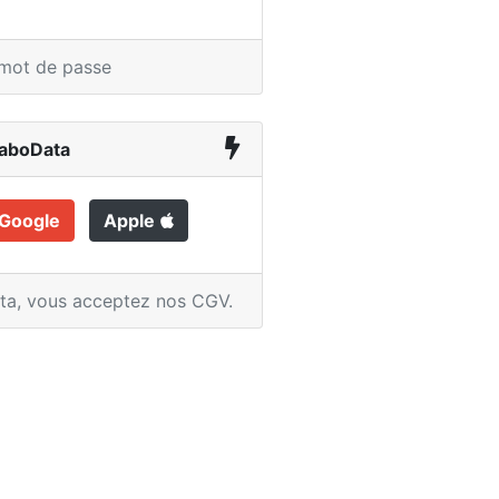
 mot de passe
LaboData
Google
Apple
ata,
vous acceptez nos CGV
.