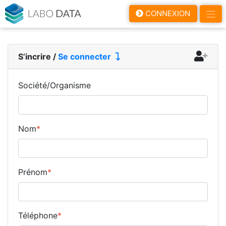
LaboData
CONNEXION
S’incrire
/
Se connecter
Société/Organisme
Nom
*
Prénom
*
Téléphone
*