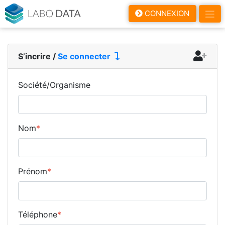
LaboData
CONNEXION
S’incrire
/
Se connecter
Société/Organisme
Nom
*
Prénom
*
Téléphone
*