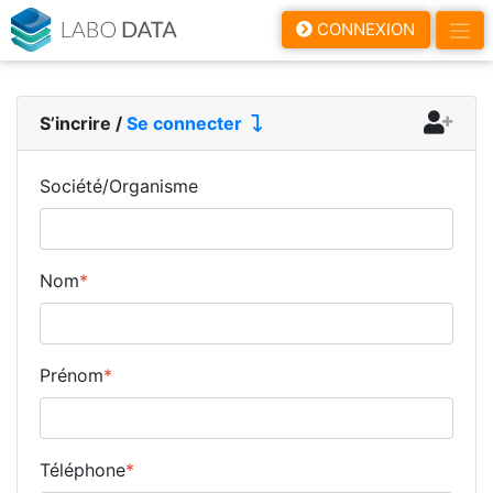
LaboData
CONNEXION
S’incrire
/
Se connecter
Société/Organisme
Nom
*
Prénom
*
Téléphone
*