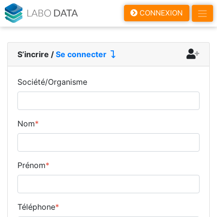
LaboData
CONNEXION
S’incrire
/
Se connecter
Société/Organisme
Nom
*
Prénom
*
Téléphone
*