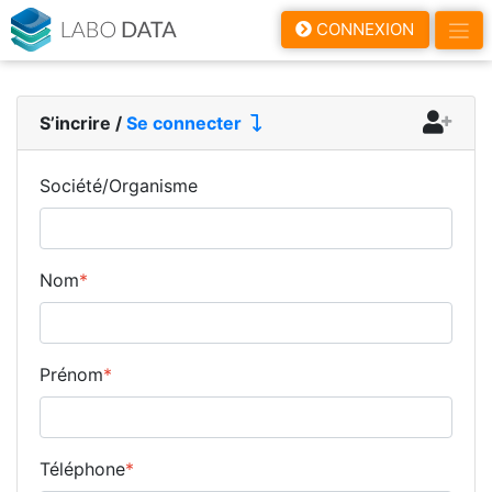
LaboData
CONNEXION
S’incrire
/
Se connecter
Société/Organisme
Nom
*
Prénom
*
Téléphone
*