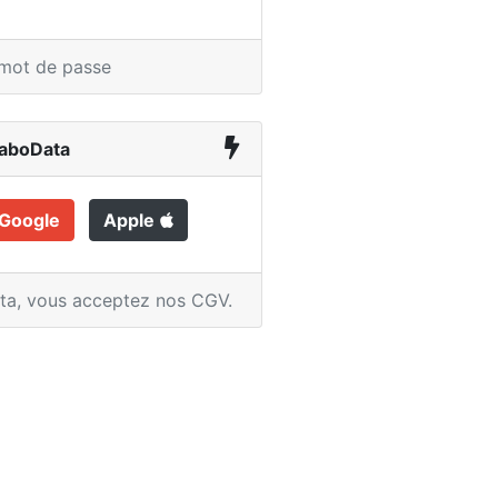
 mot de passe
LaboData
Google
Apple
ata,
vous acceptez nos CGV
.