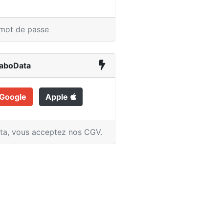
 mot de passe
LaboData
Google
Apple
ata,
vous acceptez nos CGV
.