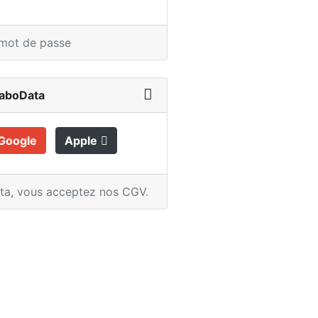
 mot de passe
LaboData
Google
Apple
ata,
vous acceptez nos CGV
.