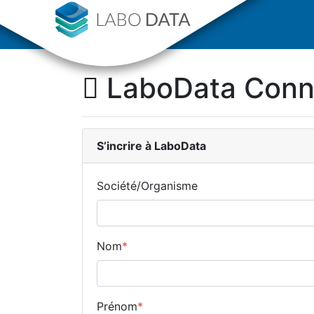
LaboData Con
S’incrire
à LaboData
Société/Organisme
Nom
*
Prénom
*