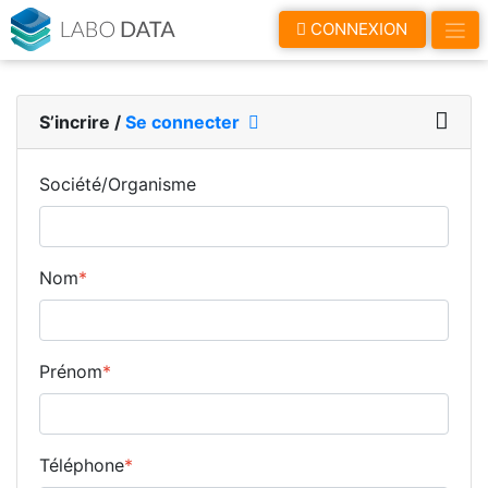
LaboData
CONNEXION
S’incrire
/
Se connecter
Société/Organisme
Nom
*
Prénom
*
Téléphone
*