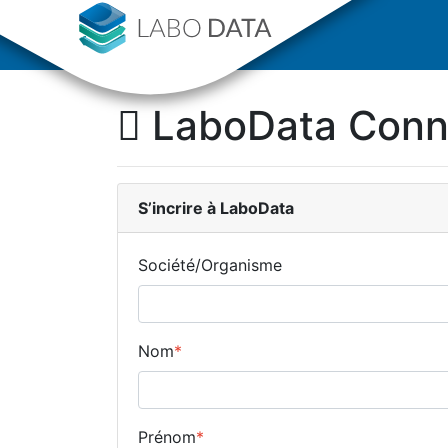
LaboData Con
S’incrire
à LaboData
Société/Organisme
Nom
*
Prénom
*