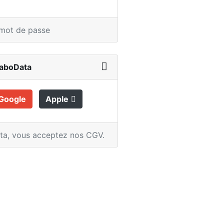
 mot de passe
LaboData
Google
Apple
ata,
vous acceptez nos CGV
.