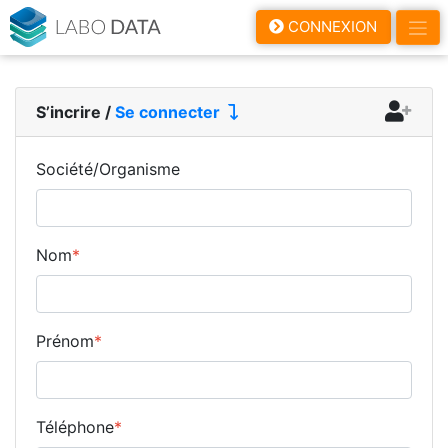
LaboData
CONNEXION
S’incrire
/
Se connecter
Société/Organisme
Nom
*
Prénom
*
Téléphone
*