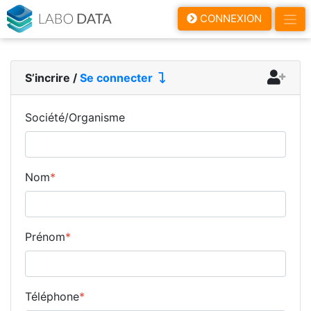
LaboData
CONNEXION
S’incrire
/
Se connecter
Société/Organisme
Nom
*
Prénom
*
Téléphone
*