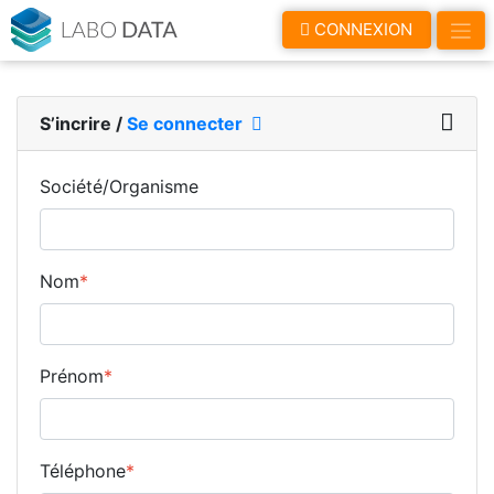
LaboData
CONNEXION
S’incrire
/
Se connecter
Société/Organisme
Nom
*
Prénom
*
Téléphone
*