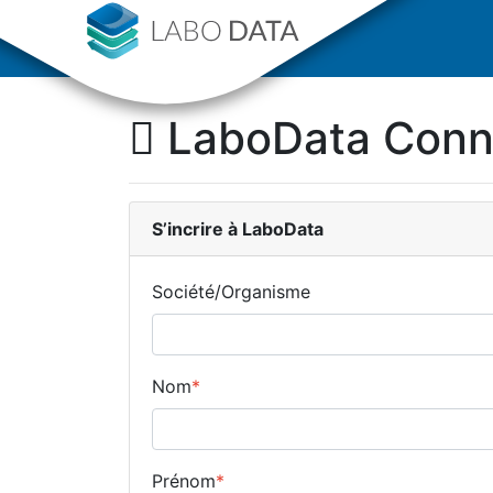
LaboData Con
S’incrire
à LaboData
Société/Organisme
Nom
*
Prénom
*