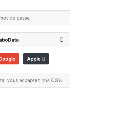
 mot de passe
LaboData
Google
Apple
ata,
vous acceptez nos CGV
.