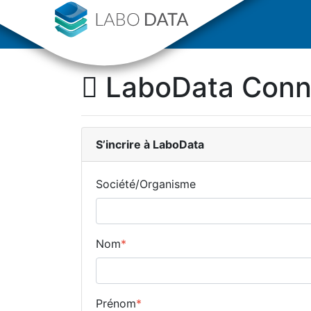
LaboData Con
S’incrire
à LaboData
Société/Organisme
Nom
*
Prénom
*