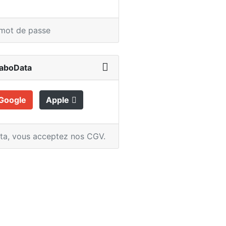
 mot de passe
LaboData
Google
Apple
ata,
vous acceptez nos CGV
.