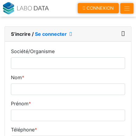
LaboData
CONNEXION
S’incrire
/
Se connecter
Société/Organisme
Nom
*
Prénom
*
Téléphone
*