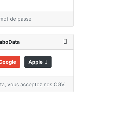
 mot de passe
LaboData
Google
Apple
ata,
vous acceptez nos CGV
.