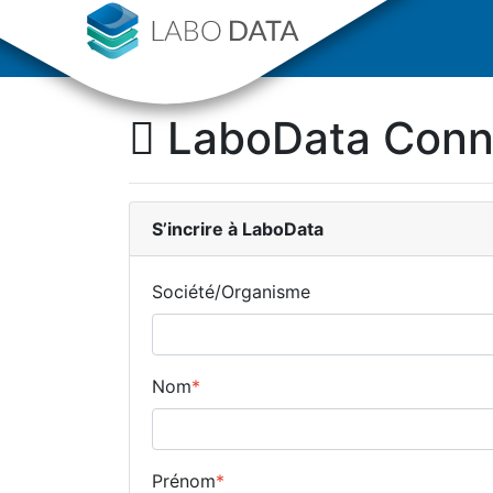
LaboData Con
S’incrire
à LaboData
Société/Organisme
Nom
*
Prénom
*