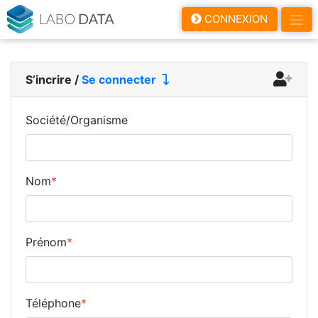
LaboData
CONNEXION
S’incrire
/
Se connecter
Société/Organisme
Nom
*
Prénom
*
Téléphone
*