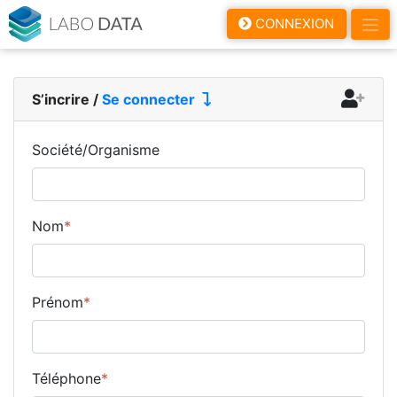
LaboData
CONNEXION
S’incrire
/
Se connecter
Société/Organisme
Nom
*
Prénom
*
Téléphone
*