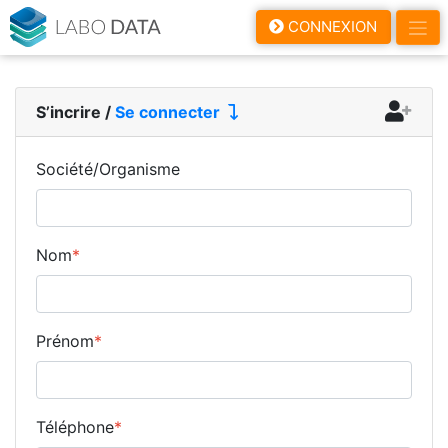
LaboData
CONNEXION
S’incrire
/
Se connecter
Société/Organisme
Nom
*
Prénom
*
Téléphone
*