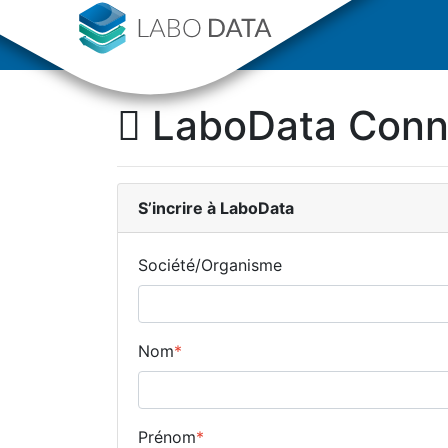
LaboData Con
S’incrire
à LaboData
Société/Organisme
Nom
*
Prénom
*