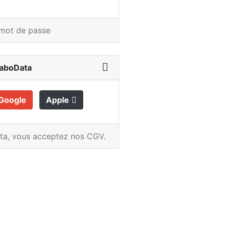
 mot de passe
LaboData
Google
Apple
ata,
vous acceptez nos CGV
.