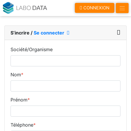
LaboData
CONNEXION
S’incrire
/
Se connecter
Société/Organisme
Nom
*
Prénom
*
Téléphone
*