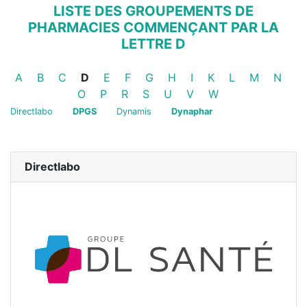
LISTE DES GROUPEMENTS DE
PHARMACIES COMMENÇANT PAR LA
LETTRE D
Groupements de pharmacies
Groupements de pharmacies
Groupements de pharmacies
Groupements de pharmacies
Groupements de pharmacies
Groupements de pharmacies
Groupements de pharmaci
Groupements de phar
Groupements de p
Groupements d
Groupemen
Group
A
B
C
D
E
F
G
H
I
K
L
M
N
Groupements de pharmacies
Groupements de pharmacies
Groupements de pharmacies
Groupements de pharmacies
Groupements de pharmacie
Groupements de pharm
Groupements de p
O
P
R
S
U
V
W
Directlabo
DPGS
Dynamis
Dynaphar
Directlabo