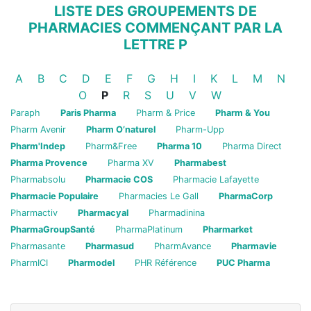
LISTE DES GROUPEMENTS DE
PHARMACIES COMMENÇANT PAR LA
LETTRE P
Groupements de pharmacies
Groupements de pharmacies
Groupements de pharmacies
Groupements de pharmacies
Groupements de pharmacies
Groupements de pharmacies
Groupements de pharmacies
Groupements de pharmaci
Groupements de phar
Groupements de p
Groupements d
Groupemen
Group
A
B
C
D
E
F
G
H
I
K
L
M
N
Groupements de pharmacies
Groupements de pharmacies
Groupements de pharmacies
Groupements de pharmacie
Groupements de pharm
Groupements de p
O
P
R
S
U
V
W
Paraph
Paris Pharma
Pharm & Price
Pharm & You
Pharm Avenir
Pharm O’naturel
Pharm-Upp
Pharm'Indep
Pharm&Free
Pharma 10
Pharma Direct
Pharma Provence
Pharma XV
Pharmabest
Pharmabsolu
Pharmacie COS
Pharmacie Lafayette
Pharmacie Populaire
Pharmacies Le Gall
PharmaCorp
Pharmactiv
Pharmacyal
Pharmadinina
PharmaGroupSanté
PharmaPlatinum
Pharmarket
Pharmasante
Pharmasud
PharmAvance
Pharmavie
PharmICI
Pharmodel
PHR Référence
PUC Pharma