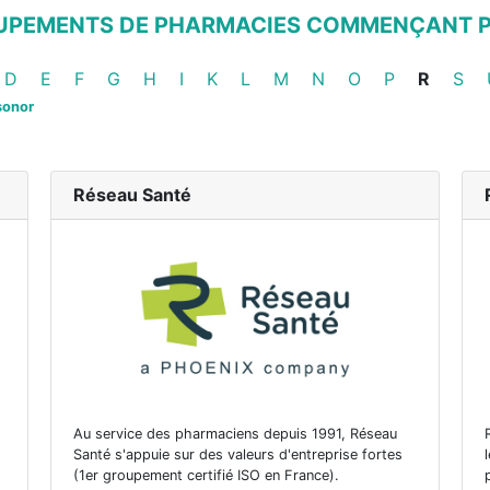
OUPEMENTS DE PHARMACIES COMMENÇANT PA
s de pharmacies
ents de pharmacies
upements de pharmacies
Groupements de pharmacies
Groupements de pharmacies
Groupements de pharmacies
Groupements de pharmacies
Groupements de pharmacies
Groupements de pharmacies
Groupements de pharmacies
Groupements de pharmacies
Groupements de pharmac
Groupements de pha
Groupements de 
Groupements
Grou
D
E
F
G
H
I
K
L
M
N
O
P
R
S
sonor
Réseau Santé
Au service des pharmaciens depuis 1991, Réseau
Santé s'appuie sur des valeurs d'entreprise fortes
(1er groupement certifié ISO en France).