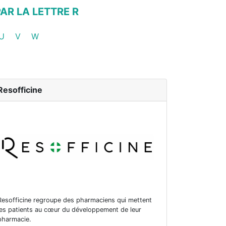
R LA LETTRE R
ies
rmacies
pharmacies
 de pharmacies
pements de pharmacies
Groupements de pharmacies
Groupements de pharmacies
Groupements de pharmacies
U
V
W
Resofficine
Resofficine regroupe des pharmaciens qui mettent
les patients au cœur du développement de leur
pharmacie.