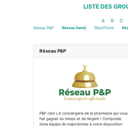
LISTE DES GR
Groupement
Groupem
Gro
A
B
C
Réseau P&P
Réseau Santé
Resofficine
Ré
Réseau P&P
P&P c’est LA conciergerie de la pharmacie qui vous
fait gagner du temps et de l’argent ! Composée
d’une équipe de majordomes à votre disposition