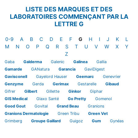
LISTE DES MARQUES ET DES
LABORATOIRES COMMENÇANT PAR LA
LETTRE G
Laboratoires et Marques
Laboratoires et Marques
Laboratoires et Marques
Laboratoires et Marques
Laboratoires et Marques
Laboratoires et Marques
Laboratoires et Marques
Laboratoires et Mar
Laboratoires et
Laboratoires
Laboratoi
Labor
0-9
A
B
C
D
E
F
G
H
I
J
K
L
Laboratoires et Marques
Laboratoires et Marques
Laboratoires et Marques
Laboratoires et Marques
Laboratoires et Marques
Laboratoires et Marques
Laboratoires et Marques
Laboratoires et Marques
Laboratoires et Marqu
Laboratoires et M
Laboratoires 
Laboratoi
Labor
M
N
O
P
Q
R
S
T
U
V
W
X
Y
Laboratoires et Marques
Z
Gaba
Galderma
Galenic
Galinea
Gallia
Gamarde
GANatura
Garancia
GaviDigest
Gavisconell
Gayelord Hauser
Geemarc
Genevrier
Genzyme
Gerda
Gerimax
Gestarelle
Gibaud
Gifrer
Gilbert
Gillette
Ginkor
Giphar
GIS Medical
Glaxo Santé
Go Pretty
Gomenol
Good Gout
Govital
Grand Beau
Granions
Granions Dermatologie
Green Tribu
Green Vet
Grimberg
Groupe Gaillard
Guigoz
Gum
Gynéas