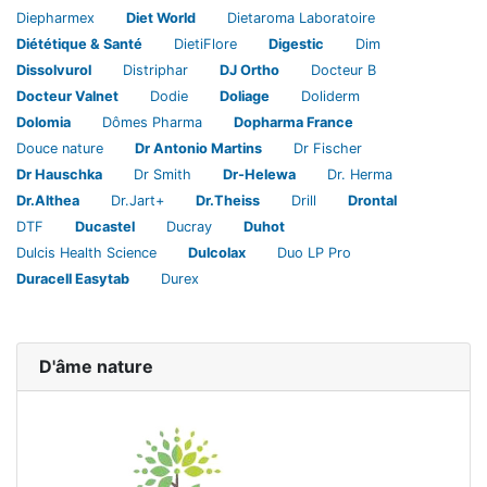
Diepharmex
Diet World
Dietaroma Laboratoire
Diététique & Santé
DietiFlore
Digestic
Dim
Dissolvurol
Distriphar
DJ Ortho
Docteur B
Docteur Valnet
Dodie
Doliage
Doliderm
Dolomia
Dômes Pharma
Dopharma France
Douce nature
Dr Antonio Martins
Dr Fischer
Dr Hauschka
Dr Smith
Dr-Helewa
Dr. Herma
Dr.Althea
Dr.Jart+
Dr.Theiss
Drill
Drontal
DTF
Ducastel
Ducray
Duhot
Dulcis Health Science
Dulcolax
Duo LP Pro
Duracell Easytab
Durex
D'âme nature