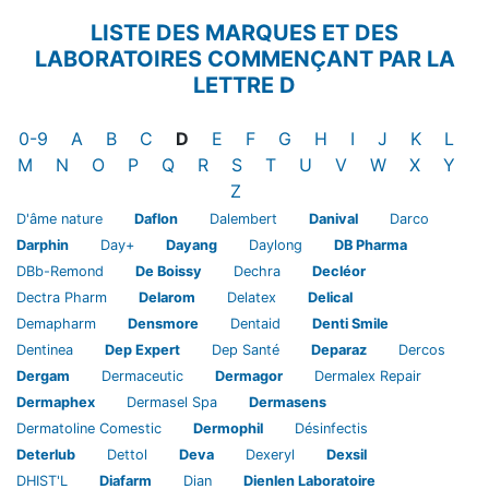
LISTE DES MARQUES ET DES
LABORATOIRES COMMENÇANT PAR LA
LETTRE D
Laboratoires et Marques
Laboratoires et Marques
Laboratoires et Marques
Laboratoires et Marques
Laboratoires et Marques
Laboratoires et Marques
Laboratoires et Marques
Laboratoires et Mar
Laboratoires et
Laboratoires
Laboratoi
Labor
0-9
A
B
C
D
E
F
G
H
I
J
K
L
Laboratoires et Marques
Laboratoires et Marques
Laboratoires et Marques
Laboratoires et Marques
Laboratoires et Marques
Laboratoires et Marques
Laboratoires et Marques
Laboratoires et Marques
Laboratoires et Marqu
Laboratoires et M
Laboratoires 
Laboratoi
Labor
M
N
O
P
Q
R
S
T
U
V
W
X
Y
Laboratoires et Marques
Z
D'âme nature
Daflon
Dalembert
Danival
Darco
Darphin
Day+
Dayang
Daylong
DB Pharma
DBb-Remond
De Boissy
Dechra
Decléor
Dectra Pharm
Delarom
Delatex
Delical
Demapharm
Densmore
Dentaid
Denti Smile
Dentinea
Dep Expert
Dep Santé
Deparaz
Dercos
Dergam
Dermaceutic
Dermagor
Dermalex Repair
Dermaphex
Dermasel Spa
Dermasens
Dermatoline Comestic
Dermophil
Désinfectis
Deterlub
Dettol
Deva
Dexeryl
Dexsil
DHIST'L
Diafarm
Dian
Dienlen Laboratoire